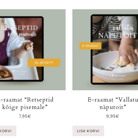
-raamat “Retseptid
E-raamat “Vallat
kõige pisemale”
näputoit”
7,95
€
9,95
€
 KORVI
LISA KORVI