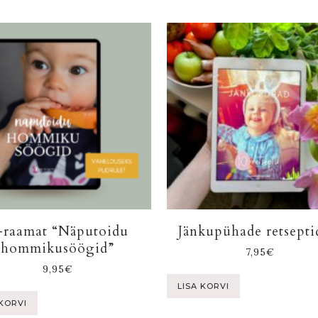
-raamat “Näputoidu
Jänkupühade retsept
hommikusöögid”
7,95
€
9,95
€
LISA KORVI
 KORVI