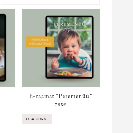
u
E-raamat “Peremenüü”
7,95
€
LISA KORVI