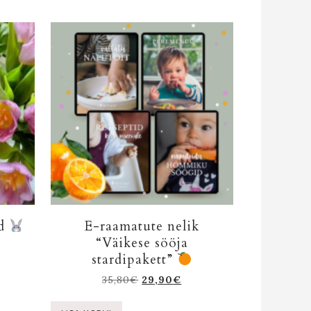
id
E-raamatute nelik
“Väikese sööja
stardipakett”
35,80
€
29,90
€