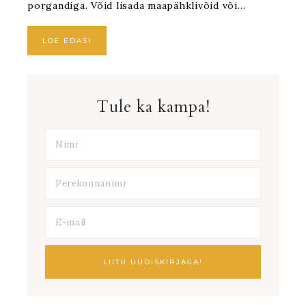
porgandiga. Võid lisada maapähklivõid või…
LOE EDASI
Tule ka kampa!