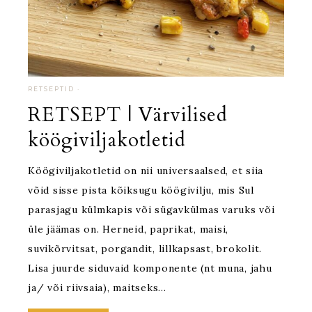
RETSEPTID
·
RETSEPT | Värvilised
köögiviljakotletid
Köögiviljakotletid on nii universaalsed, et siia
võid sisse pista kõiksugu köögivilju, mis Sul
parasjagu külmkapis või sügavkülmas varuks või
üle jäämas on. Herneid, paprikat, maisi,
suvikõrvitsat, porgandit, lillkapsast, brokolit.
Lisa juurde siduvaid komponente (nt muna, jahu
ja/ või riivsaia), maitseks…