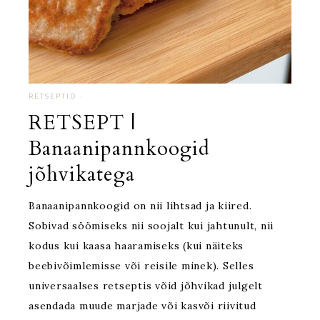
RETSEPTID
·
RETSEPT |
Banaanipannkoogid
jõhvikatega
Banaanipannkoogid on nii lihtsad ja kiired.
Sobivad söömiseks nii soojalt kui jahtunult, nii
kodus kui kaasa haaramiseks (kui näiteks
beebivõimlemisse või reisile minek). Selles
universaalses retseptis võid jõhvikad julgelt
asendada muude marjade või kasvõi riivitud