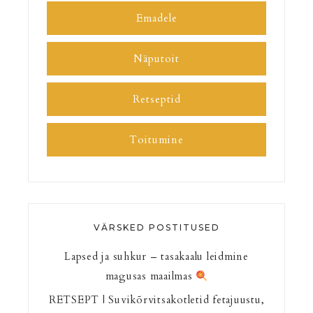
Emadele
Näputoit
Retseptid
Toitumine
VÄRSKED POSTITUSED
Lapsed ja suhkur – tasakaalu leidmine
magusas maailmas
RETSEPT | Suvikõrvitsakotletid fetajuustu,