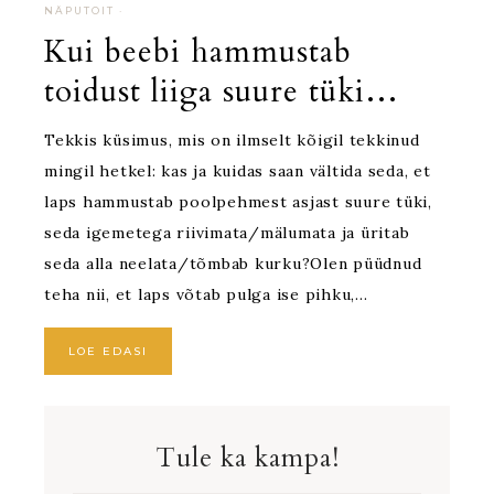
NÄPUTOIT
·
Kui beebi hammustab
toidust liiga suure tüki…
Tekkis küsimus, mis on ilmselt kõigil tekkinud
mingil hetkel: kas ja kuidas saan vältida seda, et
laps hammustab poolpehmest asjast suure tüki,
seda igemetega riivimata/mälumata ja üritab
seda alla neelata/tõmbab kurku?Olen püüdnud
teha nii, et laps võtab pulga ise pihku,…
LOE EDASI
Tule ka kampa!