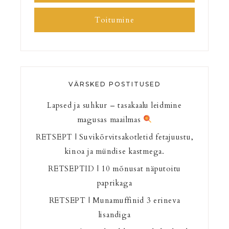
Toitumine
VÄRSKED POSTITUSED
Lapsed ja suhkur – tasakaalu leidmine
magusas maailmas
RETSEPT | Suvikõrvitsakotletid fetajuustu,
kinoa ja mündise kastmega.
RETSEPTID | 10 mõnusat näputoitu
paprikaga
RETSEPT | Munamuffinid 3 erineva
lisandiga