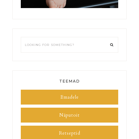
TEEMAD
Emadele
Näputoit
Retseptid