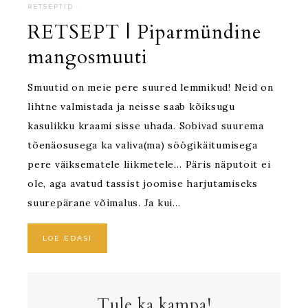
RETSEPTID
·
RETSEPT | Piparmündine
mangosmuuti
Smuutid on meie pere suured lemmikud! Neid on
lihtne valmistada ja neisse saab kõiksugu
kasulikku kraami sisse uhada. Sobivad suurema
tõenäosusega ka valiva(ma) söögikäitumisega
pere väiksematele liikmetele… Päris näputoit ei
ole, aga avatud tassist joomise harjutamiseks
suurepärane võimalus. Ja kui…
LOE EDASI
Tule ka kampa!