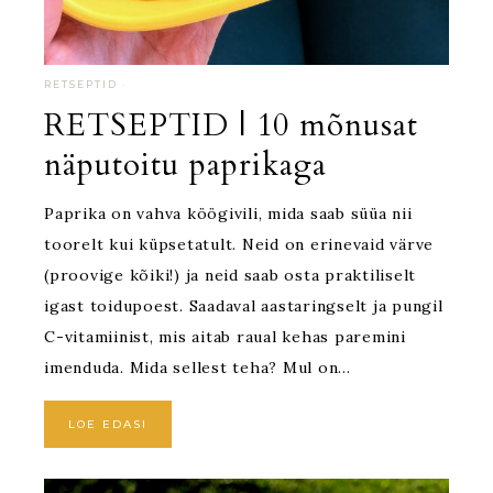
RETSEPTID
·
RETSEPTID | 10 mõnusat
näputoitu paprikaga
Paprika on vahva köögivili, mida saab süüa nii
toorelt kui küpsetatult. Neid on erinevaid värve
(proovige kõiki!) ja neid saab osta praktiliselt
igast toidupoest. Saadaval aastaringselt ja pungil
C-vitamiinist, mis aitab raual kehas paremini
imenduda. Mida sellest teha? Mul on…
LOE EDASI