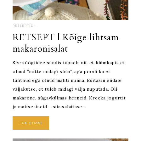
RETSEPTID
·
RETSEPT | Kõige lihtsam
makaronisalat
See söögiidee sündis täpselt nii, et külmkapis ei
olnud “mitte midagi süüa”, aga poodi ka ei
tahtnud ega olnud mahti minna. Esitasin endale
väljakutse, et tuleb midagi välja nuputada. Oli
makarone, sügavkülmas herneid, Kreeka jogurtit
ja maitseaineid – siia salatisse…
LOE EDASI