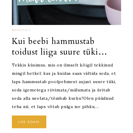
NÄPUTOIT
·
Kui beebi hammustab
toidust liiga suure tüki…
Tekkis küsimus, mis on ilmselt kõigil tekkinud
mingil hetkel: kas ja kuidas saan vältida seda, et
laps hammustab poolpehmest asjast suure tüki,
seda igemetega riivimata/mälumata ja üritab
seda alla neelata/tõmbab kurku?Olen püüdnud
teha nii, et laps võtab pulga ise pihku,…
LOE EDASI