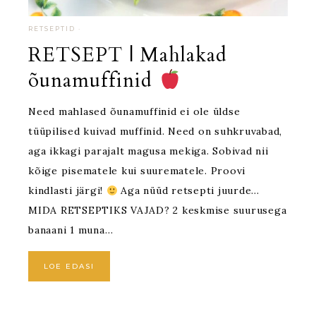
RETSEPTID
·
RETSEPT | Mahlakad
õunamuffinid
Need mahlased õunamuffinid ei ole üldse
tüüpilised kuivad muffinid. Need on suhkruvabad,
aga ikkagi parajalt magusa mekiga. Sobivad nii
kõige pisematele kui suurematele. Proovi
kindlasti järgi!
Aga nüüd retsepti juurde…
MIDA RETSEPTIKS VAJAD? 2 keskmise suurusega
banaani 1 muna…
LOE EDASI