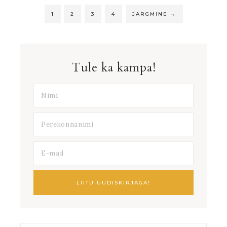
1
2
3
4
JÄRGMINE
→
Tule ka kampa!