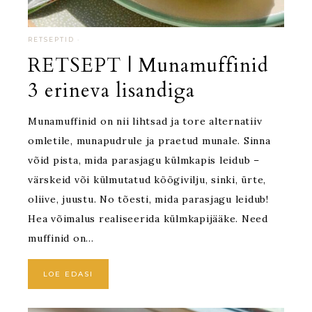
RETSEPTID
·
RETSEPT | Munamuffinid
3 erineva lisandiga
Munamuffinid on nii lihtsad ja tore alternatiiv
omletile, munapudrule ja praetud munale. Sinna
võid pista, mida parasjagu külmkapis leidub –
värskeid või külmutatud köögivilju, sinki, ürte,
oliive, juustu. No tõesti, mida parasjagu leidub!
Hea võimalus realiseerida külmkapijääke. Need
muffinid on…
LOE EDASI