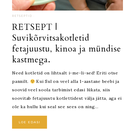
RETSEPTID
·
RETSEPT |
Suvikõrvitsakotletid
fetajuustu, kinoa ja mündise
kastmega.
Need kotletid on lihtsalt i-me-li-sed! Eriti otse
pannilt.
Kui Sul on veel alla 1-aastane beebi ja
soovid veel soola tarbimist edasi lükata, siis
soovitab fetajuustu kotlettidest välja jätta, aga ei
ole ka hullu kui seal see sees on ning…
LOE EDASI