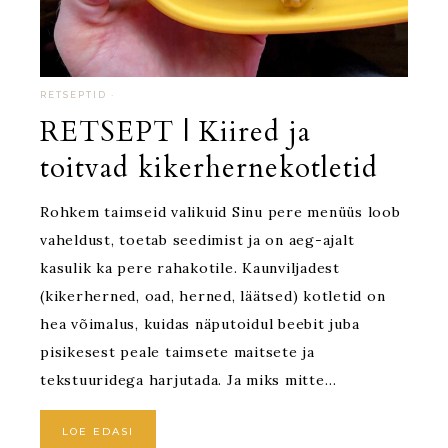
RETSEPTID
·
RETSEPT | Kiired ja
toitvad kikerhernekotletid
Rohkem taimseid valikuid Sinu pere menüüs loob
vaheldust, toetab seedimist ja on aeg-ajalt
kasulik ka pere rahakotile. Kaunviljadest
(kikerherned, oad, herned, läätsed) kotletid on
hea võimalus, kuidas näputoidul beebit juba
pisikesest peale taimsete maitsete ja
tekstuuridega harjutada. Ja miks mitte…
LOE EDASI