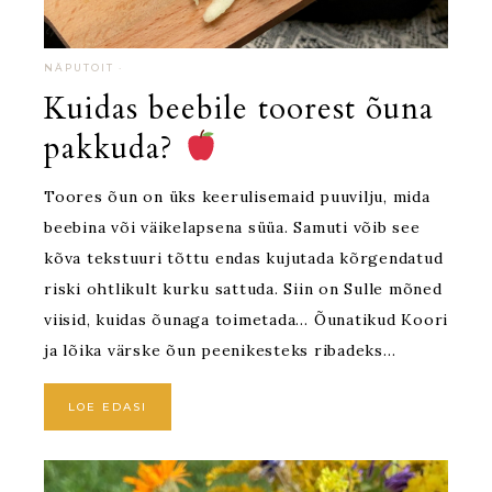
NÄPUTOIT
·
Kuidas beebile toorest õuna
pakkuda?
Toores õun on üks keerulisemaid puuvilju, mida
beebina või väikelapsena süüa. Samuti võib see
kõva tekstuuri tõttu endas kujutada kõrgendatud
riski ohtlikult kurku sattuda. Siin on Sulle mõned
viisid, kuidas õunaga toimetada… Õunatikud Koori
ja lõika värske õun peenikesteks ribadeks…
LOE EDASI