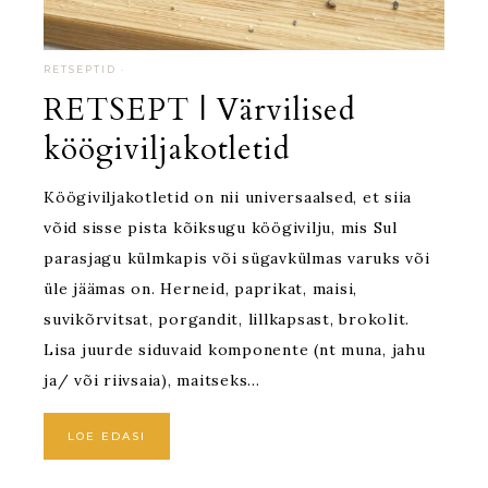
RETSEPTID
·
RETSEPT | Värvilised
köögiviljakotletid
Köögiviljakotletid on nii universaalsed, et siia
võid sisse pista kõiksugu köögivilju, mis Sul
parasjagu külmkapis või sügavkülmas varuks või
üle jäämas on. Herneid, paprikat, maisi,
suvikõrvitsat, porgandit, lillkapsast, brokolit.
Lisa juurde siduvaid komponente (nt muna, jahu
ja/ või riivsaia), maitseks…
LOE EDASI