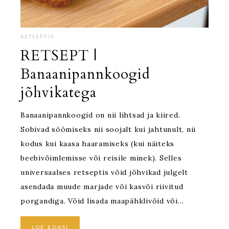
RETSEPTID
·
RETSEPT |
Banaanipannkoogid
jõhvikatega
Banaanipannkoogid on nii lihtsad ja kiired.
Sobivad söömiseks nii soojalt kui jahtunult, nii
kodus kui kaasa haaramiseks (kui näiteks
beebivõimlemisse või reisile minek). Selles
universaalses retseptis võid jõhvikad julgelt
asendada muude marjade või kasvõi riivitud
porgandiga. Võid lisada maapähklivõid või…
LOE EDASI