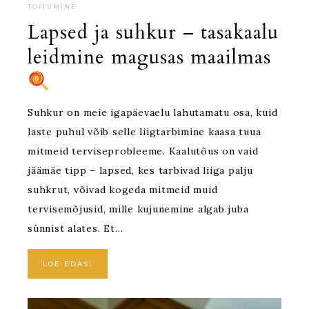
TOITUMINE
·
Lapsed ja suhkur – tasakaalu
leidmine magusas maailmas
Suhkur on meie igapäevaelu lahutamatu osa, kuid
laste puhul võib selle liigtarbimine kaasa tuua
mitmeid terviseprobleeme. Kaalutõus on vaid
jäämäe tipp – lapsed, kes tarbivad liiga palju
suhkrut, võivad kogeda mitmeid muid
tervisemõjusid, mille kujunemine algab juba
sünnist alates. Et…
LOE EDASI