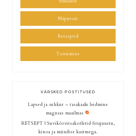
Emadele
Näputoit
Retseptid
Toitumine
VÄRSKED POSTITUSED
Lapsed ja suhkur – tasakaalu leidmine
magusas maailmas
RETSEPT | Suvikõrvitsakotletid fetajuustu,
kinoa ja mündise kastmega.