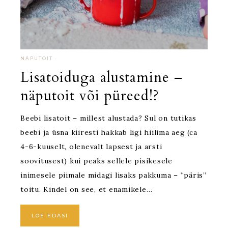
NÄPUTOIT
·
Lisatoiduga alustamine –
näputoit või püreed!?
Beebi lisatoit – millest alustada? Sul on tutikas
beebi ja üsna kiiresti hakkab ligi hiilima aeg (ca
4-6-kuuselt, olenevalt lapsest ja arsti
soovitusest) kui peaks sellele pisikesele
inimesele piimale midagi lisaks pakkuma – “päris”
toitu. Kindel on see, et enamikele…
LOE EDASI