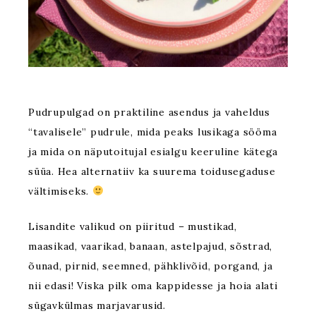
Pudrupulgad on praktiline asendus ja vaheldus
“tavalisele” pudrule, mida peaks lusikaga sööma
ja mida on näputoitujal esialgu keeruline kätega
süüa. Hea alternatiiv ka suurema toidusegaduse
vältimiseks.
Lisandite valikud on piiritud – mustikad,
maasikad, vaarikad, banaan, astelpajud, sõstrad,
õunad, pirnid, seemned, pähklivõid, porgand, ja
nii edasi! Viska pilk oma kappidesse ja hoia alati
sügavkülmas marjavarusid.