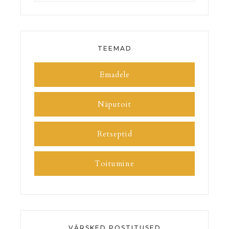
TEEMAD
Emadele
Näputoit
Retseptid
Toitumine
VÄRSKED POSTITUSED