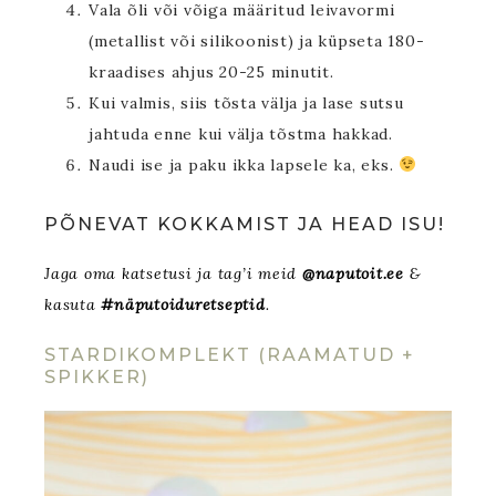
Vala õli või võiga määritud leivavormi
(metallist või silikoonist) ja küpseta 180-
kraadises ahjus 20-25 minutit.
Kui valmis, siis tõsta välja ja lase sutsu
jahtuda enne kui välja tõstma hakkad.
Naudi ise ja paku ikka lapsele ka, eks.
PÕNEVAT KOKKAMIST JA HEAD ISU!
Jaga oma katsetusi ja tag’i meid
@naputoit.ee
&
kasuta
#näputoiduretseptid
.
STARDIKOMPLEKT (RAAMATUD +
SPIKKER)