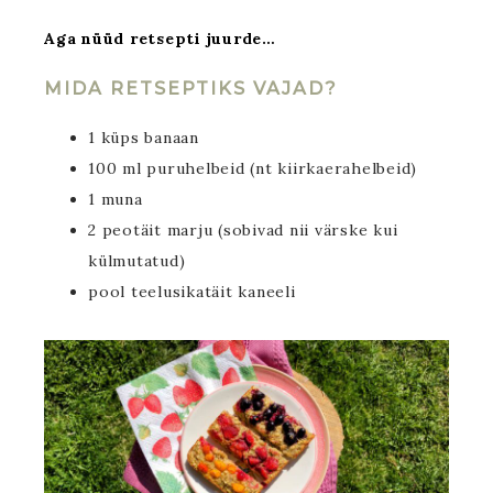
Aga nüüd retsepti juurde…
MIDA RETSEPTIKS VAJAD?
1 küps banaan
100 ml puruhelbeid (nt kiirkaerahelbeid)
1 muna
2 peotäit marju (sobivad nii värske kui
külmutatud)
pool teelusikatäit kaneeli