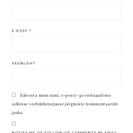
E-POST
*
VEEBILEHT
Salvesta minu nimi, e-posti- ja veebiaadress
sellesse veebilehitsejasse järgmiste kommentaaride
jaoks.
NOTIFY ME OF FOLLOW-UP COMMENTS BY EMAIL.